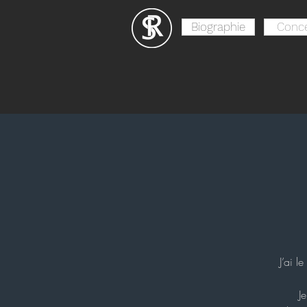
Biographie
Conce
J’ai 
J