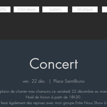
rts
Interviews
Gallery
Musique
Concert
ven. 22 déc.
  |  
Place Saint-Bruno
le plaisir de chanter mes chansons ce vendredi 22 décembre au mar
Noël de Voiron à partir de 18h30.
e ferai également des reprises avec mon groupe Entre Nous Show Li