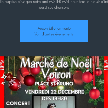
olie surprise c’est que notre ami MISTER MAT nous fera le plaisir d’int
aussi ses chansons
Aucun billet en vente
Voir d'autres événements