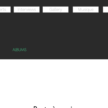
rts
Interviews
Gallery
Musique
WS
ALBUMS